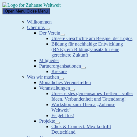
Skip
to
Open Menu
Close Menu
content
Willkommen
Über uns
Show
Der Verein
sub
Show
Unsere Geschichte am Beispiel der Logos
menu
sub
Bildung für nachhaltige Entwicklung
menu
(BNE): ein Bildungsansatz für eine
gerechtere Zukunft
Mitglieder
Partnerorganisationen
Show
Kiekare
sub
Was wir machen
menu
Show
Monatliches Vereinstreffen
sub
Veranstaltungen
menu
Show
Unser erstes gemeinsames Treffen – voller
sub
Ideen, Verbundenheit und Tatendrang!
menu
Workshop zum Thema „Zuhause
Weltweit“
Es geht los!
Projekte
Show
Click & Connect: Mexiko trifft
sub
Deutschland
menu