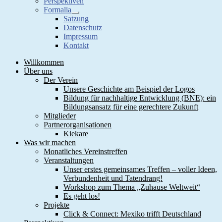
Perspektiven
Formalia
Show
Satzung
sub
Datenschutz
menu
Impressum
Kontakt
Willkommen
Über uns
Der Verein
Unsere Geschichte am Beispiel der Logos
Bildung für nachhaltige Entwicklung (BNE): ein
Bildungsansatz für eine gerechtere Zukunft
Mitglieder
Partnerorganisationen
Kiekare
Was wir machen
Monatliches Vereinstreffen
Veranstaltungen
Unser erstes gemeinsames Treffen – voller Ideen,
Verbundenheit und Tatendrang!
Workshop zum Thema „Zuhause Weltweit“
Es geht los!
Projekte
Click & Connect: Mexiko trifft Deutschland