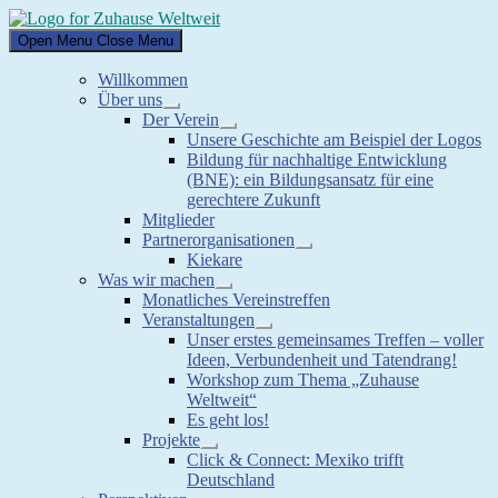
Skip
to
Open Menu
Close Menu
content
Willkommen
Über uns
Show
Der Verein
sub
Show
Unsere Geschichte am Beispiel der Logos
menu
sub
Bildung für nachhaltige Entwicklung
menu
(BNE): ein Bildungsansatz für eine
gerechtere Zukunft
Mitglieder
Partnerorganisationen
Show
Kiekare
sub
Was wir machen
menu
Show
Monatliches Vereinstreffen
sub
Veranstaltungen
menu
Show
Unser erstes gemeinsames Treffen – voller
sub
Ideen, Verbundenheit und Tatendrang!
menu
Workshop zum Thema „Zuhause
Weltweit“
Es geht los!
Projekte
Show
Click & Connect: Mexiko trifft
sub
Deutschland
menu