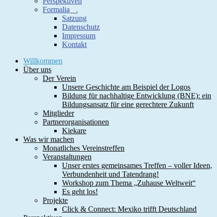
Perspektiven
Formalia
Show
Satzung
sub
Datenschutz
menu
Impressum
Kontakt
Willkommen
Über uns
Der Verein
Unsere Geschichte am Beispiel der Logos
Bildung für nachhaltige Entwicklung (BNE): ein
Bildungsansatz für eine gerechtere Zukunft
Mitglieder
Partnerorganisationen
Kiekare
Was wir machen
Monatliches Vereinstreffen
Veranstaltungen
Unser erstes gemeinsames Treffen – voller Ideen,
Verbundenheit und Tatendrang!
Workshop zum Thema „Zuhause Weltweit“
Es geht los!
Projekte
Click & Connect: Mexiko trifft Deutschland